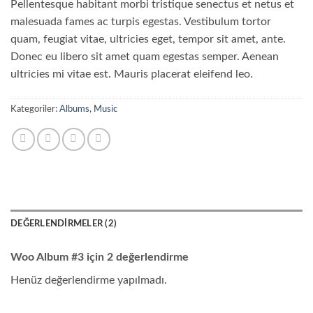
2
müşteri
Pellentesque habitant morbi tristique senectus et netus et
puanına
malesuada fames ac turpis egestas. Vestibulum tortor
dayanarak
5
quam, feugiat vitae, ultricies eget, tempor sit amet, ante.
üzerinden
3.5
Donec eu libero sit amet quam egestas semper. Aenean
puan
aldı
ultricies mi vitae est. Mauris placerat eleifend leo.
Kategoriler:
Albums
,
Music
DEĞERLENDIRMELER (2)
Woo Album #3
için 2 değerlendirme
Henüz değerlendirme yapılmadı.