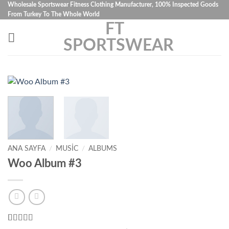
İçeriğe
Wholesale Sportswear Fitness Clothing Manufacturer, 100% Inspected Goods
From Turkey To The Whole World
atla
FT
SPORTSWEAR
ANA SAYFA
/
MUSIC
/
ALBUMS
Woo Album #3