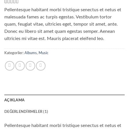
1
müşteri
Pellentesque habitant morbi tristique senectus et netus et
puanına
malesuada fames ac turpis egestas. Vestibulum tortor
dayanarak
5
quam, feugiat vitae, ultricies eget, tempor sit amet, ante.
üzerinden
4
Donec eu libero sit amet quam egestas semper. Aenean
puan
aldı
ultricies mi vitae est. Mauris placerat eleifend leo.
Kategoriler:
Albums
,
Music
AÇIKLAMA
DEĞERLENDIRMELER (1)
Pellentesque habitant morbi tristique senectus et netus et