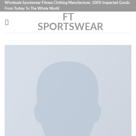
İçeriğe
Wholesale Sportswear Fitness Clothing Manufacturer, 100% Inspected Goods
From Turkey To The Whole World
atla
FT
SPORTSWEAR