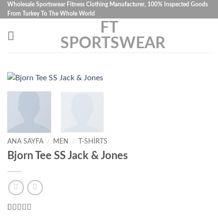
İçeriğe
Wholesale Sportswear Fitness Clothing Manufacturer, 100% Inspected Goods
From Turkey To The Whole World
atla
FT
SPORTSWEAR
ANA SAYFA
/
MEN
/
T-SHIRTS
Bjorn Tee SS Jack & Jones