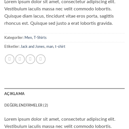
2
müşteri
Lorem ipsum dolor sit amet, consectetur adipiscing elit.
puanına
Vestibulum iaculis massa nec velit commodo lobortis.
dayanarak
5
Quisque diam lacus, tincidunt vitae eros porta, sagittis
üzerinden
3.5
rhoncus est. Quisque sed justo a erat lobortis gravida.
puan
aldı
Kategoriler:
Men
,
T-Shirts
Etiketler:
Jack and Jones
,
man
,
t-shirt
AÇIKLAMA
DEĞERLENDIRMELER (2)
Lorem ipsum dolor sit amet, consectetur adipiscing elit.
Vestibulum iaculis massa nec velit commodo lobortis.